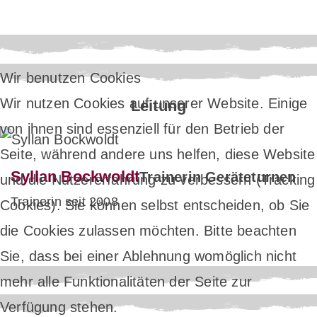
Wir benutzen Cookies
Wir nutzen Cookies auf unserer Website. Einige
Leitung
von ihnen sind essenziell für den Betrieb der
Seite, während andere uns helfen, diese Website
Syllan Bockwoldt
Trainerin Geräteturnen
und die Nutzererfahrung zu verbessern (Tracking
Trainerin seit 2008
Cookies). Sie können selbst entscheiden, ob Sie
die Cookies zulassen möchten. Bitte beachten
Sie, dass bei einer Ablehnung womöglich nicht
mehr alle Funktionalitäten der Seite zur
Verfügung stehen.