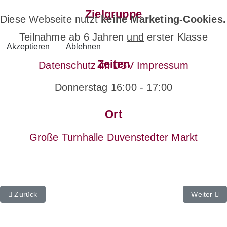
Zielgruppe
Diese Webseite nutzt
keine Marketing-Cookies.
Teilnahme ab 6 Jahren
und
erster Klasse
Akzeptieren
Ablehnen
Zeiten
Datenschutz im DSV
Impressum
Donnerstag 16:00 - 17:00
Ort
Große Turnhalle Duvenstedter Markt
Vorheriger Beitrag: Floorball
Nächster B
Zurück
Weiter